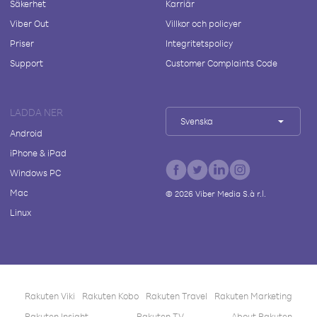
Säkerhet
Karriär
Viber Out
Villkor och policyer
Priser
Integritetspolicy
Support
Customer Complaints Code
LADDA NER
Svenska
Android
iPhone & iPad
Windows PC
Mac
©
2026
Viber Media S.à r.l.
Linux
Rakuten Viki
Rakuten Kobo
Rakuten Travel
Rakuten Marketing
Rakuten Insight
Rakuten TV
About Rakuten