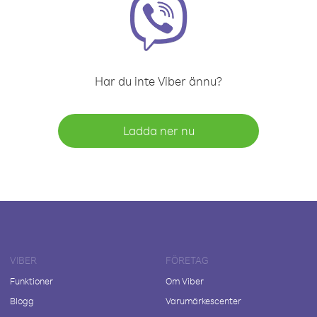
Har du inte Viber ännu?
Ladda ner nu
VIBER
FÖRETAG
Funktioner
Om Viber
Blogg
Varumärkescenter