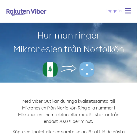
Logga in
Togg
navig
Hur man ringer
Mikronesien från Norfolkön
Med Viber Out kan du ringa kvalitetssamtal till
Mikronesien från Norfolkön.
Ring alla nummer i
Mikronesien - hemtelefon eller mobil! - startar från
endast 70.0 ¢ per minut.
Köp kreditpaket eller en samtalsplan för att få de bästa