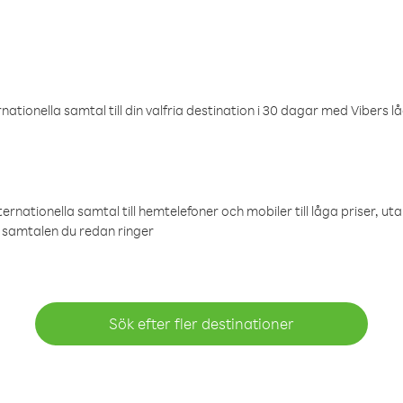
ationella samtal till din valfria destination i 30 dagar med Vibers lå
ternationella samtal till hemtelefoner och mobiler till låga priser, ut
samtalen du redan ringer
Sök efter fler destinationer