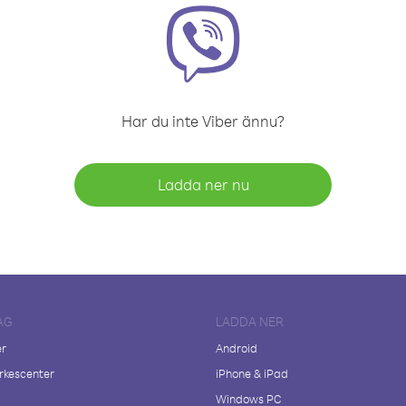
Har du inte Viber ännu?
Ladda ner nu
AG
LADDA NER
er
Android
kescenter
iPhone & iPad
Windows PC