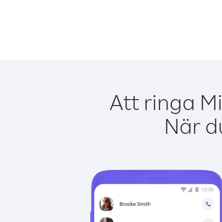
Att ringa M
När du