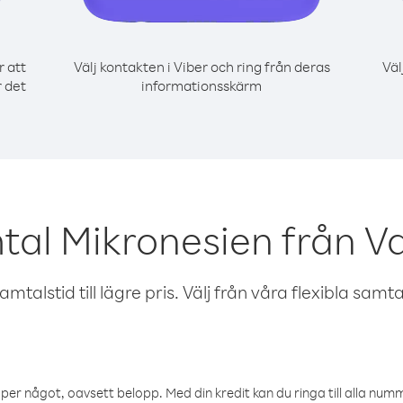
r att
Välj kontakten i Viber och ring från deras
Väl
r det
informationsskärm
tal Mikronesien från V
talstid till lägre pris. Välj från våra flexibla samtals
öper något, oavsett belopp. Med din kredit kan du ringa till alla numme