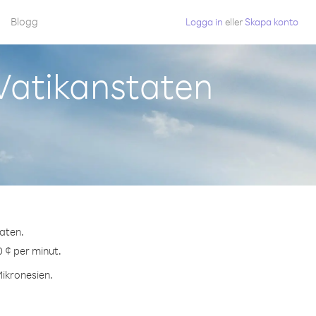
Blogg
Logga in
eller
Skapa konto
Vatikanstaten
taten.
0 ¢ per minut.
Mikronesien.