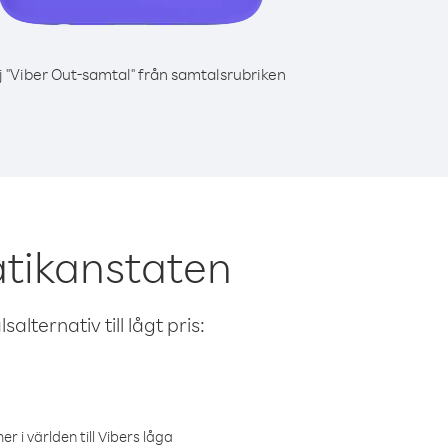
j "Viber Out-samtal" från samtalsrubriken
atikanstaten
alternativ till lågt pris:
r i världen till Vibers låga