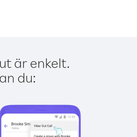
t är enkelt.
kan du: