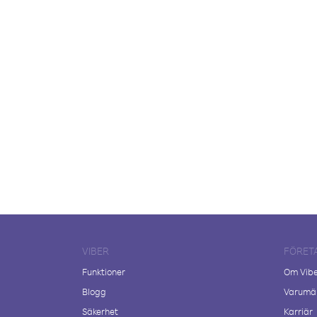
VIBER
FÖRET
Funktioner
Om Vib
Blogg
Varumär
Säkerhet
Karriär