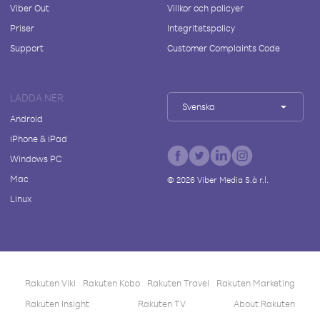
Viber Out
Villkor och policyer
Priser
Integritetspolicy
Support
Customer Complaints Code
LADDA NER
Svenska
Android
iPhone & iPad
Windows PC
Mac
©
2026
Viber Media S.à r.l.
Linux
Rakuten Viki
Rakuten Kobo
Rakuten Travel
Rakuten Marketing
Rakuten Insight
Rakuten TV
About Rakuten