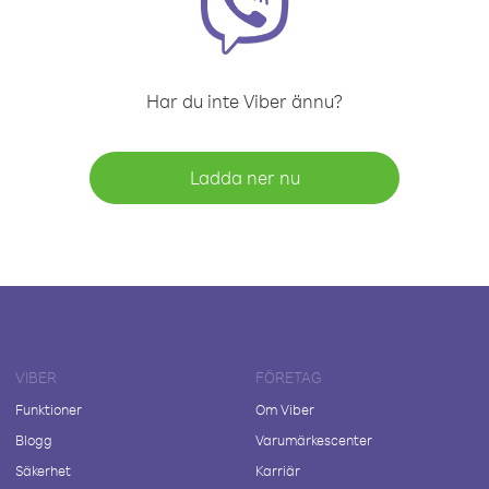
Har du inte Viber ännu?
Ladda ner nu
VIBER
FÖRETAG
Funktioner
Om Viber
Blogg
Varumärkescenter
Säkerhet
Karriär