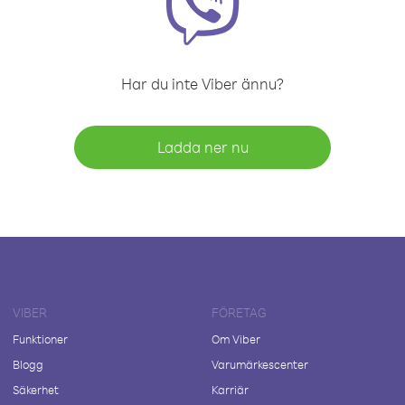
Har du inte Viber ännu?
Ladda ner nu
VIBER
FÖRETAG
Funktioner
Om Viber
Blogg
Varumärkescenter
Säkerhet
Karriär