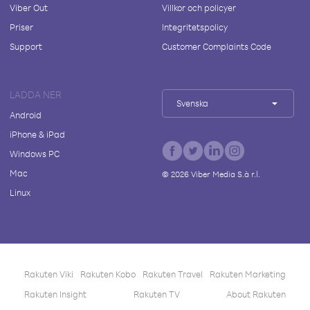
Viber Out
Villkor och policyer
Priser
Integritetspolicy
Support
Customer Complaints Code
LADDA NER
Svenska
Android
iPhone & iPad
Windows PC
Mac
©
2026
Viber Media S.à r.l.
Linux
Rakuten Viki
Rakuten Kobo
Rakuten Travel
Rakuten Marketing
Rakuten Insight
Rakuten TV
About Rakuten