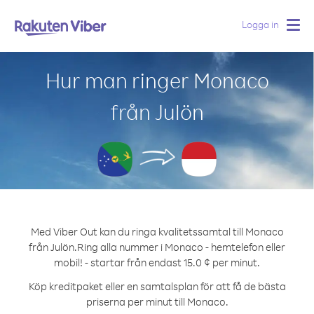
Logga in
Togg
navig
Hur man ringer Monaco
från Julön
Med Viber Out kan du ringa kvalitetssamtal till Monaco
från Julön.
Ring alla nummer i Monaco - hemtelefon eller
mobil! - startar från endast 15.0 ¢ per minut.
Köp kreditpaket eller en samtalsplan för att få de bästa
priserna per minut till Monaco.