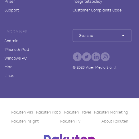
Priser
Integritetspolicy
Support
Customer Complaints Code
LADDA NER
Svenska
Android
iPhone & iPad
Windows PC
Mac
©
2026
Viber Media S.à r.l.
Linux
Rakuten Viki
Rakuten Kobo
Rakuten Travel
Rakuten Marketing
Rakuten Insight
Rakuten TV
About Rakuten