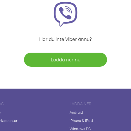
Har du inte Viber ännu?
Ladda ner nu
AG
LADDA NER
er
Android
kescenter
iPhone & iPad
Windows PC