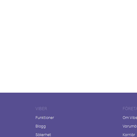
VIBER
FÖRET
Funktioner
Om Vib
Blogg
Varumär
Säkerhet
Karriär