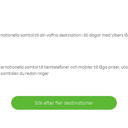
ationella samtal till din valfria destination i 30 dagar med Vibers lå
ternationella samtal till hemtelefoner och mobiler till låga priser, ut
samtalen du redan ringer
Sök efter fler destinationer