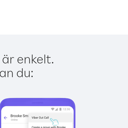
är enkelt.
kan du: