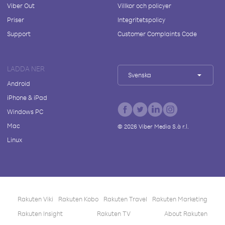
Viber Out
Villkor och policyer
Priser
Integritetspolicy
Support
Customer Complaints Code
LADDA NER
Svenska
Android
iPhone & iPad
Windows PC
Mac
©
2026
Viber Media S.à r.l.
Linux
Rakuten Viki
Rakuten Kobo
Rakuten Travel
Rakuten Marketing
Rakuten Insight
Rakuten TV
About Rakuten