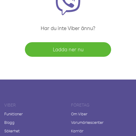
Har du inte Viber ännu?
Ladda ner nu
VIBER
FÖRETAG
Funktioner
Om Viber
Blogg
Varumärkescenter
Säkerhet
Karriär