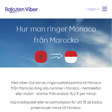
Logga in
Togg
navig
Hur man ringer Monaco
från Marocko
Med Viber Out kan du ringa kvalitetssamtal till Monaco
från Marocko.
Ring alla nummer i Monaco - hemtelefon
eller mobil! - startar från endast 15.0 ¢ per minut.
Köp kreditpaket eller en samtalsplan för att få de bästa
priserna per minut till Monaco.