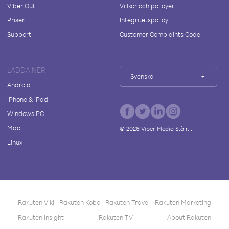
Viber Out
Villkor och policyer
Priser
Integritetspolicy
Support
Customer Complaints Code
LADDA NER
Svenska
Android
iPhone & iPad
Windows PC
Mac
©
2026
Viber Media S.à r.l.
Linux
Rakuten Viki
Rakuten Kobo
Rakuten Travel
Rakuten Marketing
Rakuten Insight
Rakuten TV
About Rakuten