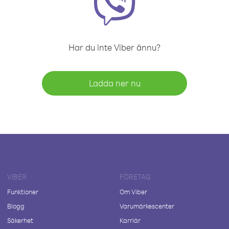
Har du inte Viber ännu?
Ladda ner nu
VIBER
FÖRETAG
Funktioner
Om Viber
Blogg
Varumärkescenter
Säkerhet
Karriär