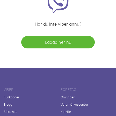
Har du inte Viber ännu?
Ladda ner nu
VIBER
FÖRETAG
Funktioner
Om Viber
Blogg
Varumärkescenter
Säkerhet
Karriär