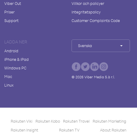
Viber Out
Villkor och policyer
Priser
Integritetspolicy
Support
Customer Complaints Code
LADDA NER
Svenska
Android
iPhone & iPad
Windows PC
Mac
©
2026
Viber Media S.à r.l.
Linux
Rakuten Viki
Rakuten Kobo
Rakuten Travel
Rakuten Marketing
Rakuten Insight
Rakuten TV
About Rakuten