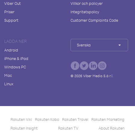
Viber Out
Villkor och policyer
Priser
Integritetspolicy
Support
Customer Complaints Code
LADDA NER
Svenska
Android
iPhone & iPad
Windows PC
Mac
©
2026
Viber Media S.à r.l.
Linux
Rakuten Viki
Rakuten Kobo
Rakuten Travel
Rakuten Marketing
Rakuten Insight
Rakuten TV
About Rakuten