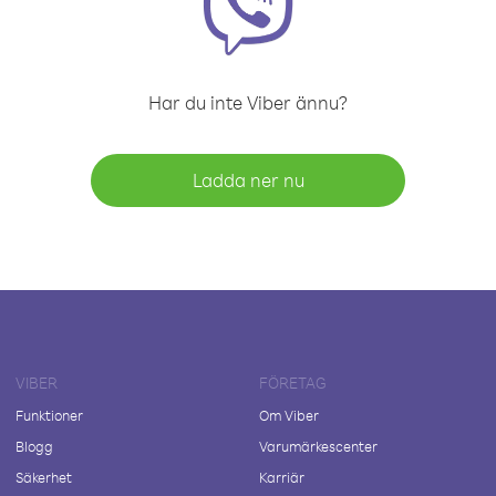
Har du inte Viber ännu?
Ladda ner nu
VIBER
FÖRETAG
Funktioner
Om Viber
Blogg
Varumärkescenter
Säkerhet
Karriär