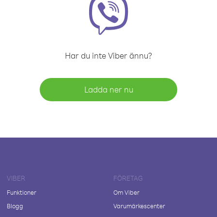
Har du inte Viber ännu?
Ladda ner nu
VIBER
FÖRETAG
Funktioner
Om Viber
Blogg
Varumärkescenter