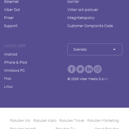
Säkerhet
Karriär
Viber Out
Villkor och policyer
Priser
Integritetspolicy
Support
Customer Complaints Code
LADDA NER
Svenska
Android
iPhone & iPad
Windows PC
Mac
©
2026
Viber Media S.à r.l.
Linux
Rakuten Viki
Rakuten Kobo
Rakuten Travel
Rakuten Marketing
Rakuten Insight
Rakuten TV
About Rakuten