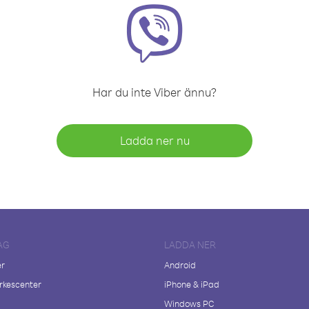
Har du inte Viber ännu?
Ladda ner nu
AG
LADDA NER
er
Android
kescenter
iPhone & iPad
Windows PC