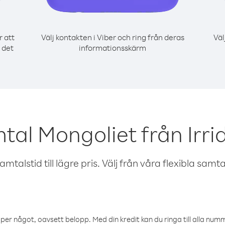
r att
Välj kontakten i Viber och ring från deras
Väl
r det
informationsskärm
tal Mongoliet från Irrid
talstid till lägre pris. Välj från våra flexibla samtals
öper något, oavsett belopp. Med din kredit kan du ringa till alla numme