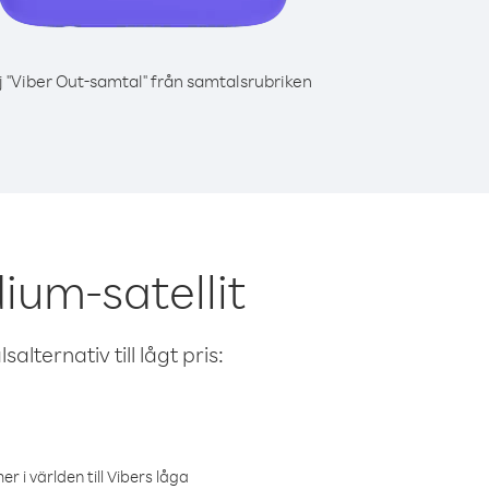
j "Viber Out-samtal" från samtalsrubriken
ium-satellit
alternativ till lågt pris:
r i världen till Vibers låga