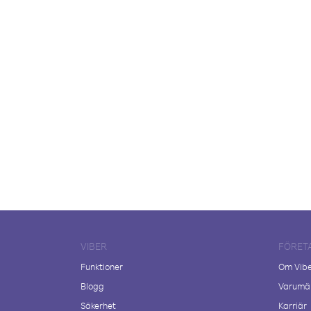
VIBER
FÖRET
Funktioner
Om Vib
Blogg
Varumär
Säkerhet
Karriär