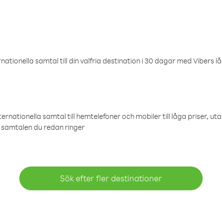
ationella samtal till din valfria destination i 30 dagar med Vibers lå
ternationella samtal till hemtelefoner och mobiler till låga priser, ut
samtalen du redan ringer
Sök efter fler destinationer