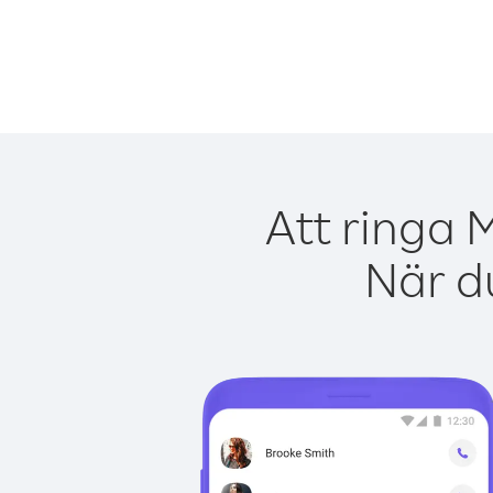
Att ringa 
När du