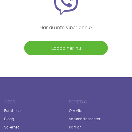
Har du inte Viber ännu?
Ladda ner nu
VIBER
FÖRETAG
Funktioner
Om Viber
Blogg
Varumärkescenter
Säkerhet
Karriär