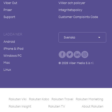
Viber Out
Villkor och policyer
Priser
Integritetspolicy
Support
Customer Complaints Code
LADDA NER
Svenska
Android
iPhone & iPad
Windows PC
Mac
©
2026
Viber Media S.à r.l.
Linux
Rakuten Viki
Rakuten Kobo
Rakuten Travel
Rakuten Marketing
Rakuten Insight
Rakuten TV
About Rakuten