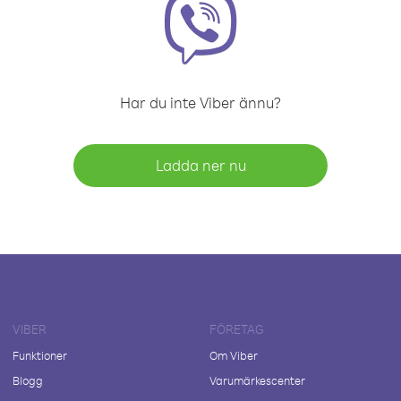
Har du inte Viber ännu?
Ladda ner nu
VIBER
FÖRETAG
Funktioner
Om Viber
Blogg
Varumärkescenter