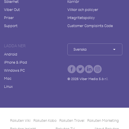
Säkerhet
Karriär
Viber Out
Villkor och policyer
Priser
Integritetspolicy
Support
Customer Complaints Code
LADDA NER
Svenska
Android
iPhone & iPad
Windows PC
Mac
©
2026
Viber Media S.à r.l.
Linux
Rakuten Viki
Rakuten Kobo
Rakuten Travel
Rakuten Marketing
Rakuten Insight
Rakuten TV
About Rakuten