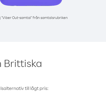
j "Viber Out-samtal" från samtalsrubriken
Brittiska
alternativ till lågt pris: