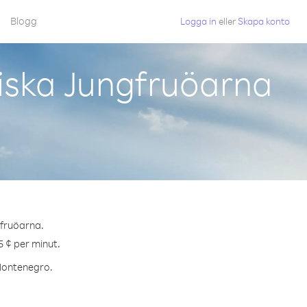
Blogg
Logga in
eller
Skapa konto
iska Jungfruöarna
gfruöarna.
5 ¢ per minut.
 Montenegro.