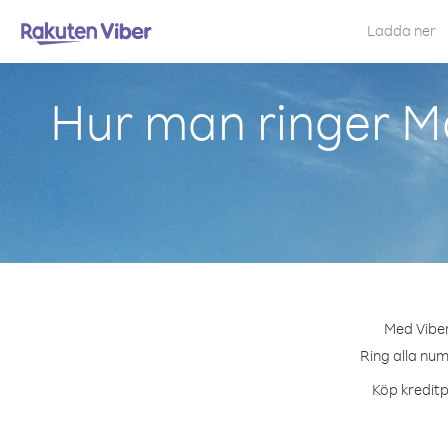
Ladda ner
Hur man ringer M
Med Viber
Ring alla num
Köp kreditp