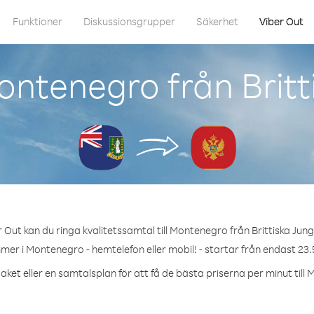
Funktioner
Diskussionsgrupper
Säkerhet
Viber Out
ontenegro från Britt
 Out kan du ringa kvalitetssamtal till Montenegro från Brittiska Jun
mer i Montenegro - hemtelefon eller mobil! - startar från endast 23.
aket eller en samtalsplan för att få de bästa priserna per minut till