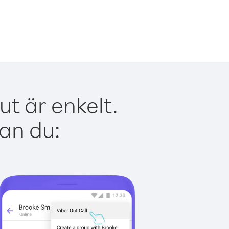
t är enkelt.
kan du: