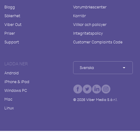
Blogg
Varumärkescenter
Säkerhet
Karriär
Viber Out
Villkor och policyer
Priser
Integritetspolicy
Support
Customer Complaints Code
LADDA NER
Svenska
Android
iPhone & iPad
Windows PC
Mac
©
2026
Viber Media S.à r.l.
Linux