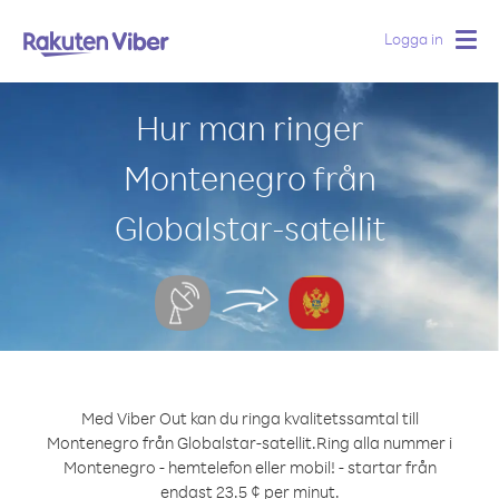
Logga in
Togg
navig
Hur man ringer
Montenegro från
Globalstar-satellit
Med Viber Out kan du ringa kvalitetssamtal till
Montenegro från Globalstar-satellit.
Ring alla nummer i
Montenegro - hemtelefon eller mobil! - startar från
endast 23.5 ¢ per minut.