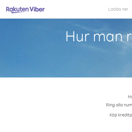
Ladda ner
Hur man r
Me
Ring alla num
Köp kreditp