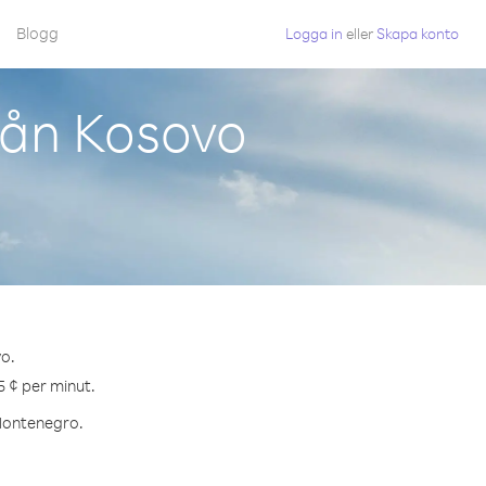
Blogg
Logga in
eller
Skapa konto
rån Kosovo
vo.
5 ¢ per minut.
 Montenegro.