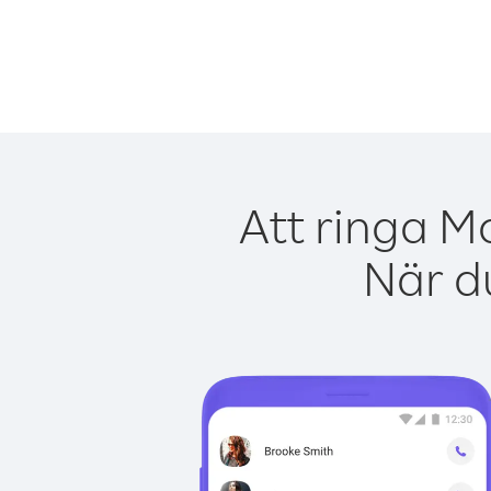
Att ringa M
När du