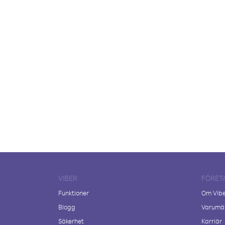
VIBER
FÖRET
Funktioner
Om Vib
Blogg
Varumär
Säkerhet
Karriär