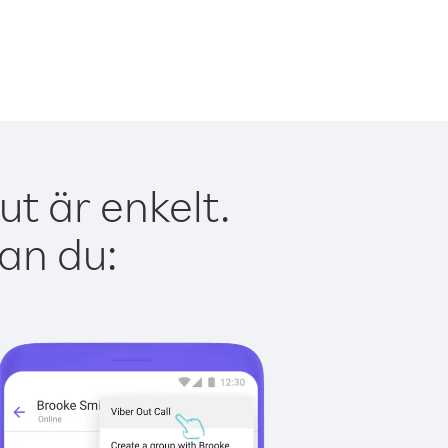
t är enkelt.
kan du: