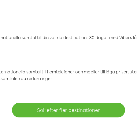
ationella samtal till din valfria destination i 30 dagar med Vibers lå
ternationella samtal till hemtelefoner och mobiler till låga priser, ut
samtalen du redan ringer
Sök efter fler destinationer