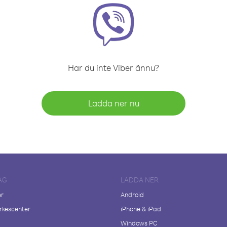
Har du inte Viber ännu?
Ladda ner nu
AG
LADDA NER
er
Android
kescenter
iPhone & iPad
Windows PC