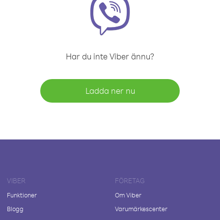
Har du inte Viber ännu?
Ladda ner nu
VIBER
FÖRETAG
Funktioner
Om Viber
Blogg
Varumärkescenter