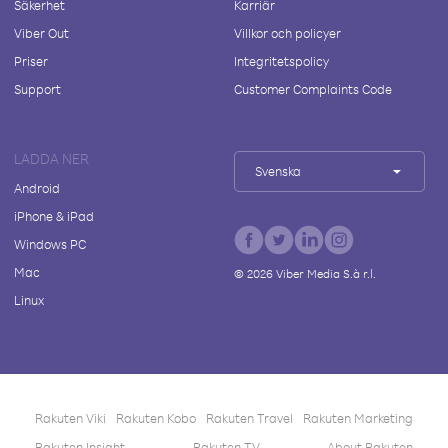
Säkerhet
Karriär
Viber Out
Villkor och policyer
Priser
Integritetspolicy
Support
Customer Complaints Code
LADDA NER
Svenska
Android
iPhone & iPad
Windows PC
Mac
©
2026
Viber Media S.à r.l.
Linux
Rakuten Viki
Rakuten Kobo
Rakuten Travel
Rakuten Marketing
Rakuten Insight
Rakuten TV
About Rakuten