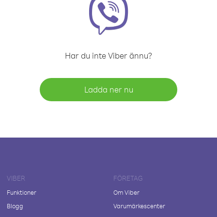
Har du inte Viber ännu?
Ladda ner nu
VIBER
FÖRETAG
Funktioner
Om Viber
Blogg
Varumärkescenter