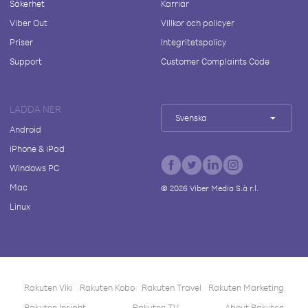
Säkerhet
Karriär
Viber Out
Villkor och policyer
Priser
Integritetspolicy
Support
Customer Complaints Code
LADDA NER
Svenska
Android
iPhone & iPad
Windows PC
Mac
©
2026
Viber Media S.à r.l.
Linux
Rakuten Viki
Rakuten Kobo
Rakuten Travel
Rakuten Marketing
Rakuten Insight
Rakuten TV
About Rakuten