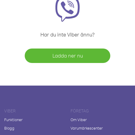
Har du inte Viber ännu?
Ladda ner nu
VIBER
FÖRETAG
Funktioner
Om Viber
Blogg
Varumärkescenter