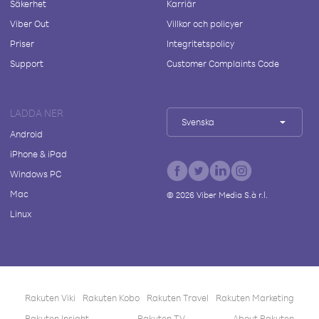
Säkerhet
Karriär
Viber Out
Villkor och policyer
Priser
Integritetspolicy
Support
Customer Complaints Code
LADDA NER
Svenska
Android
iPhone & iPad
Windows PC
Mac
©
2026
Viber Media S.à r.l.
Linux
Rakuten Viki
Rakuten Kobo
Rakuten Travel
Rakuten Marketing
Rakuten Insight
Rakuten TV
About Rakuten