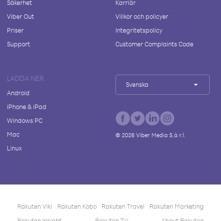
Säkerhet
Karriär
Viber Out
Villkor och policyer
Priser
Integritetspolicy
Support
Customer Complaints Code
LADDA NER
Svenska
Android
iPhone & iPad
Windows PC
Mac
©
2026
Viber Media S.à r.l.
Linux
Rakuten Viki
Rakuten Kobo
Rakuten Travel
Rakuten Marketing
Rakuten Insight
Rakuten TV
About Rakuten