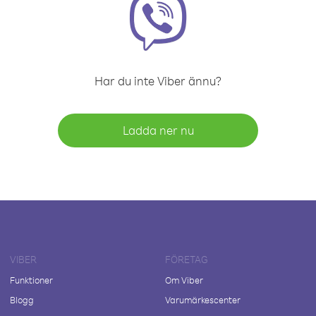
Har du inte Viber ännu?
Ladda ner nu
VIBER
FÖRETAG
Funktioner
Om Viber
Blogg
Varumärkescenter