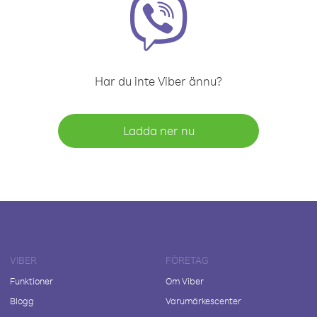
Har du inte Viber ännu?
Ladda ner nu
VIBER
FÖRETAG
Funktioner
Om Viber
Blogg
Varumärkescenter