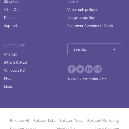
Säkerhet
Karriär
Viber Out
Villkor och policyer
Priser
Integritetspolicy
Support
Customer Complaints Code
LADDA NER
Svenska
Android
iPhone & iPad
Windows PC
Mac
©
2026
Viber Media S.à r.l.
Linux
Rakuten Viki
Rakuten Kobo
Rakuten Travel
Rakuten Marketing
Rakuten Insight
Rakuten TV
About Rakuten