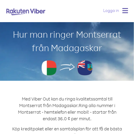
Logga in
Togg
navig
Hur man ringer Montserrat
från Madagaskar
Med Viber Out kan du ringa kvalitetssamtal till
Montserrat från Madagaskar.
Ring alla nummer i
Montserrat - hemtelefon eller mobil! - startar från
endast 36.0 ¢ per minut.
Köp kreditpaket eller en samtalsplan för att få de bästa