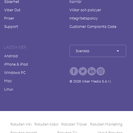
Säkerhet
Karriär
Viber Out
Villkor och policyer
Priser
Integritetspolicy
Support
Customer Complaints Code
LADDA NER
Svenska
Android
iPhone & iPad
Windows PC
Mac
©
2026
Viber Media S.à r.l.
Linux
Rakuten Viki
Rakuten Kobo
Rakuten Travel
Rakuten Marketing
Rakuten Insight
Rakuten TV
About Rakuten