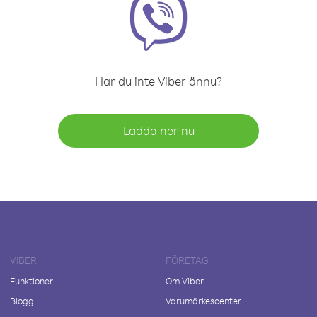
Har du inte Viber ännu?
Ladda ner nu
VIBER
FÖRETAG
Funktioner
Om Viber
Blogg
Varumärkescenter