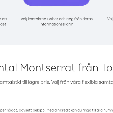
r att
Välj kontakten i Viber och ring från deras
Väl
 det
informationsskärm
mtal Montserrat från T
talstid till lägre pris. Välj från våra flexibla samtals
öper något, oavsett belopp. Med din kredit kan du ringa till alla numme