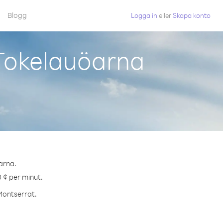
Blogg
Logga in
eller
Skapa konto
 Tokelauöarna
arna.
0 ¢ per minut.
 Montserrat.