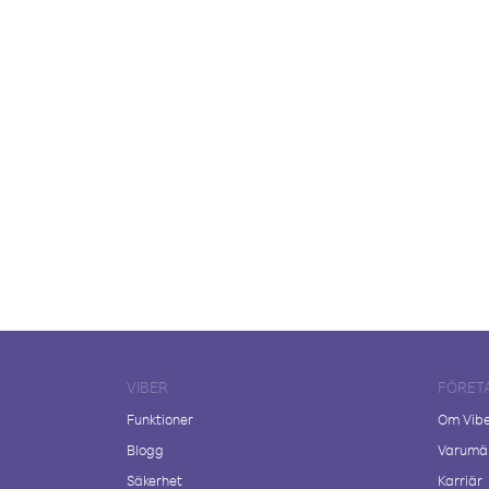
VIBER
FÖRET
Funktioner
Om Vib
Blogg
Varumär
Säkerhet
Karriär