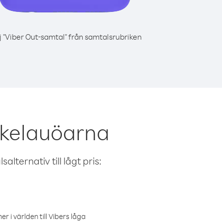
j "Viber Out-samtal" från samtalsrubriken
okelauöarna
alternativ till lågt pris:
r i världen till Vibers låga