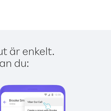
t är enkelt.
kan du: