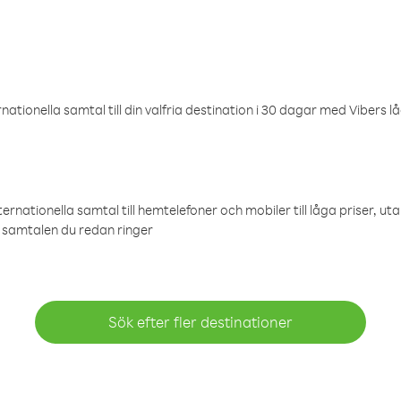
ationella samtal till din valfria destination i 30 dagar med Vibers lå
ternationella samtal till hemtelefoner och mobiler till låga priser, ut
samtalen du redan ringer
Sök efter fler destinationer