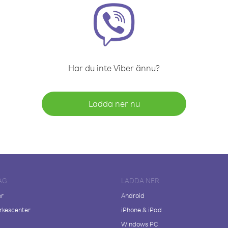
Har du inte Viber ännu?
Ladda ner nu
AG
LADDA NER
er
Android
kescenter
iPhone & iPad
Windows PC