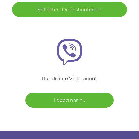
Sök efter fler destinationer
Har du inte Viber ännu?
Ladda ner nu