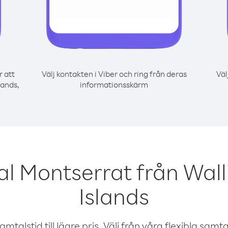
r att
Välj kontakten i Viber och ring från deras
Väl
lands,
informationsskärm
al Montserrat från Wall
Islands
talstid till lägre pris. Välj från våra flexibla samtals