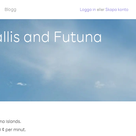
Blogg
Logga in
eller
Skapa konto
llis and Futuna
na Islands.
0 ¢ per minut.