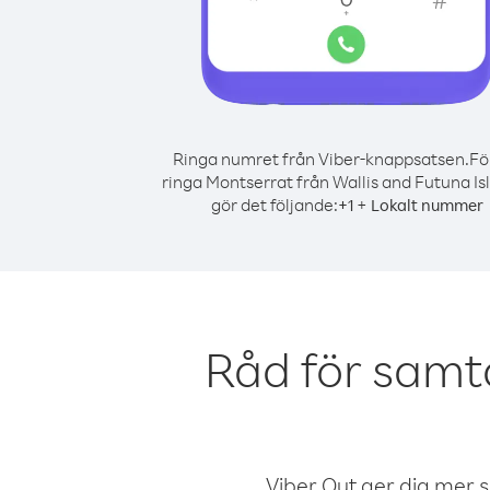
Ringa numret från Viber-knappsatsen.
Fö
ringa Montserrat från Wallis and Futuna Is
gör det följande:
+
+
1
Lokalt nummer
Råd för samt
Viber Out ger dig mer sam