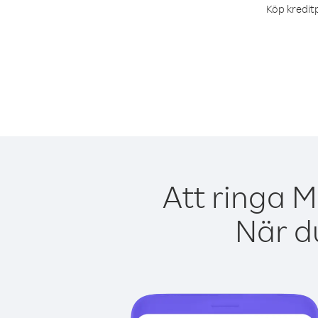
Köp kreditp
Att ringa M
När du