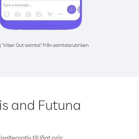
j "Viber Out-samtal" från samtalsrubriken
is and Futuna
alternativ till lågt pris: