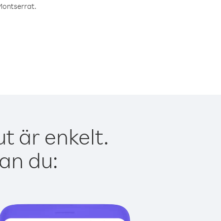
 Montserrat.
t är enkelt.
kan du: