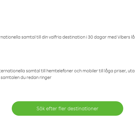
ationella samtal till din valfria destination i 30 dagar med Vibers lå
ternationella samtal till hemtelefoner och mobiler till låga priser, ut
samtalen du redan ringer
Sök efter fler destinationer