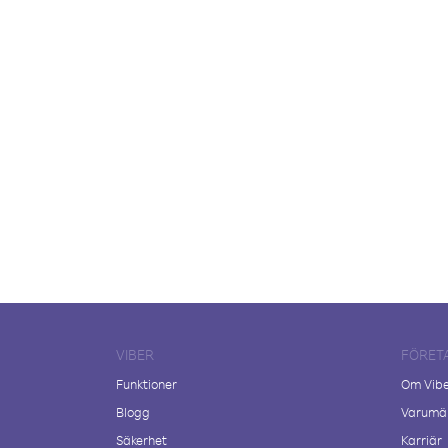
VIBER
FÖRET
Funktioner
Om Vib
Blogg
Varumär
Säkerhet
Karriär