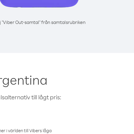
j "Viber Out-samtal" från samtalsrubriken
rgentina
alternativ till lågt pris:
r i världen till Vibers låga