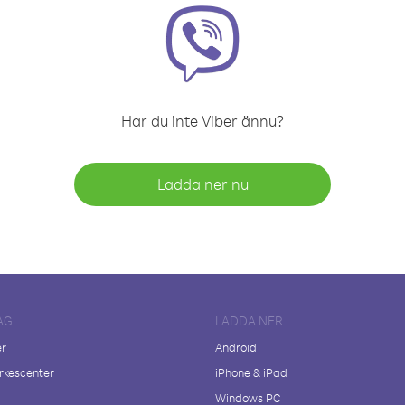
Har du inte Viber ännu?
Ladda ner nu
AG
LADDA NER
er
Android
kescenter
iPhone & iPad
Windows PC