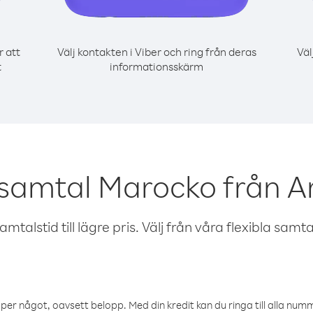
r att
Välj kontakten i Viber och ring från deras
Väl
t
informationsskärm
 samtal Marocko från A
talstid till lägre pris. Välj från våra flexibla samtals
öper något, oavsett belopp. Med din kredit kan du ringa till alla numme