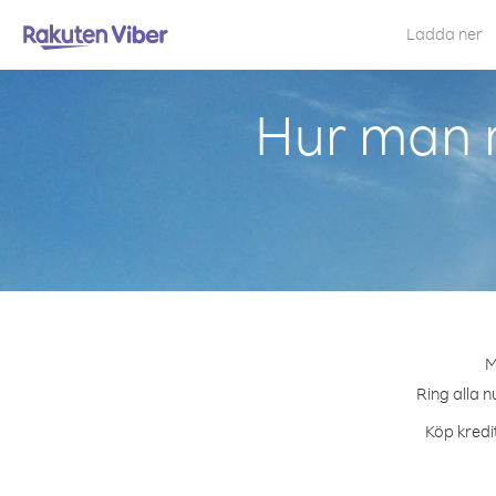
Ladda ner
Hur man r
M
Ring alla n
Köp kredi