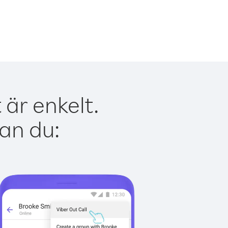
är enkelt.
kan du: