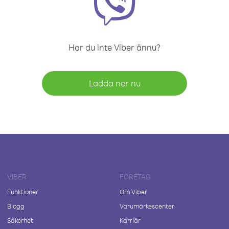
Har du inte Viber ännu?
Ladda ner nu
VIBER
FÖRETAG
Funktioner
Om Viber
Blogg
Varumärkescenter
Säkerhet
Karriär