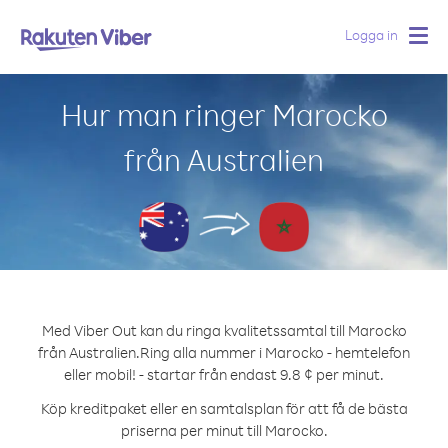
Logga in
Togg
navig
Hur man ringer Marocko
från Australien
Med Viber Out kan du ringa kvalitetssamtal till Marocko
från Australien.
Ring alla nummer i Marocko - hemtelefon
eller mobil! - startar från endast 9.8 ¢ per minut.
Köp kreditpaket eller en samtalsplan för att få de bästa
priserna per minut till Marocko.