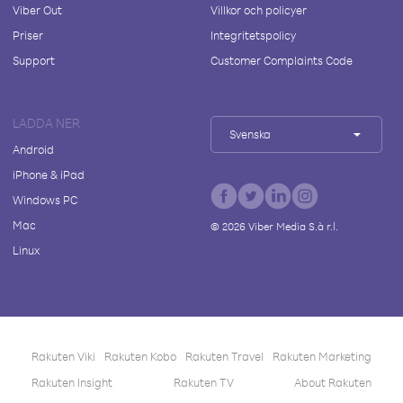
Viber Out
Villkor och policyer
Priser
Integritetspolicy
Support
Customer Complaints Code
LADDA NER
Svenska
Android
iPhone & iPad
Windows PC
Mac
©
2026
Viber Media S.à r.l.
Linux
Rakuten Viki
Rakuten Kobo
Rakuten Travel
Rakuten Marketing
Rakuten Insight
Rakuten TV
About Rakuten