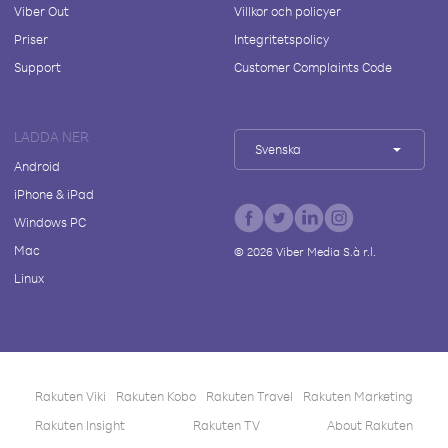
Viber Out
Villkor och policyer
Priser
Integritetspolicy
Support
Customer Complaints Code
LADDA NER
Svenska
Android
iPhone & iPad
Windows PC
Mac
©
2026
Viber Media S.à r.l.
Linux
Rakuten Viki
Rakuten Kobo
Rakuten Travel
Rakuten Marketing
Rakuten Insight
Rakuten TV
About Rakuten