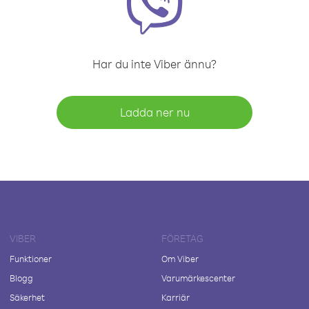
Har du inte Viber ännu?
Ladda ner nu
VIBER
FÖRETAG
Funktioner
Om Viber
Blogg
Varumärkescenter
Säkerhet
Karriär