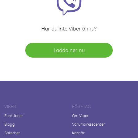
Har du inte Viber ännu?
Ladda ner nu
VIBER
FÖRETAG
Funktioner
Om Viber
Blogg
Varumärkescenter
Säkerhet
Karriär