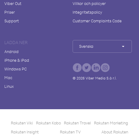
Viber Out
Villkor och policyer
Priser
Integritetspolicy
Support
Customer Complaints Code
LADDA NER
Svenska
Android
iPhone & iPad
Windows PC
Mac
©
2026
Viber Media S.à r.l.
Linux
Rakuten Viki
Rakuten Kobo
Rakuten Travel
Rakuten Marketing
Rakuten Insight
Rakuten TV
About Rakuten