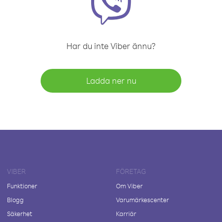
Har du inte Viber ännu?
Ladda ner nu
VIBER
FÖRETAG
Funktioner
Om Viber
Blogg
Varumärkescenter
Säkerhet
Karriär