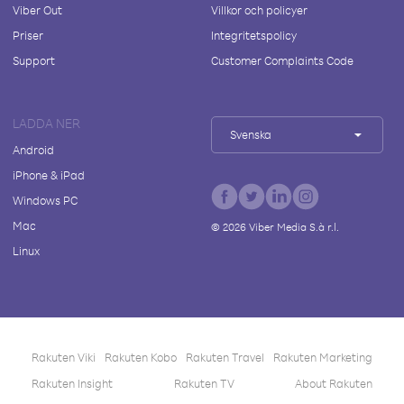
Viber Out
Villkor och policyer
Priser
Integritetspolicy
Support
Customer Complaints Code
LADDA NER
Svenska
Android
iPhone & iPad
Windows PC
Mac
©
2026
Viber Media S.à r.l.
Linux
Rakuten Viki
Rakuten Kobo
Rakuten Travel
Rakuten Marketing
Rakuten Insight
Rakuten TV
About Rakuten