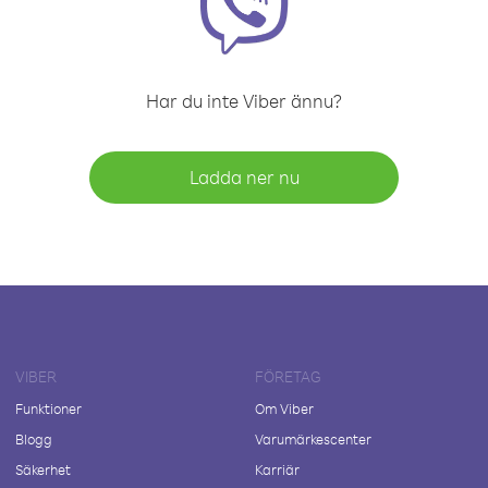
Har du inte Viber ännu?
Ladda ner nu
VIBER
FÖRETAG
Funktioner
Om Viber
Blogg
Varumärkescenter
Säkerhet
Karriär