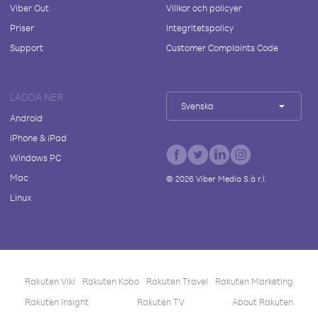
Viber Out
Villkor och policyer
Priser
Integritetspolicy
Support
Customer Complaints Code
LADDA NER
Svenska
Android
iPhone & iPad
Windows PC
Mac
©
2026
Viber Media S.à r.l.
Linux
Rakuten Viki
Rakuten Kobo
Rakuten Travel
Rakuten Marketing
Rakuten Insight
Rakuten TV
About Rakuten