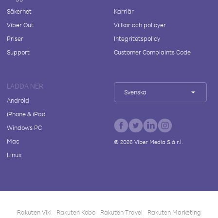
Säkerhet
Karriär
Viber Out
Villkor och policyer
Priser
Integritetspolicy
Support
Customer Complaints Code
LADDA NER
Svenska
Android
iPhone & iPad
Windows PC
Mac
©
2026
Viber Media S.à r.l.
Linux
Rakuten Viki
Rakuten Kobo
Rakuten Travel
Rakuten Marketing