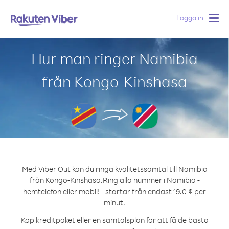
Logga in
Togg
navig
Hur man ringer Namibia
från Kongo-Kinshasa
Med Viber Out kan du ringa kvalitetssamtal till Namibia
från Kongo-Kinshasa.
Ring alla nummer i Namibia -
hemtelefon eller mobil! - startar från endast 19.0 ¢ per
minut.
Köp kreditpaket eller en samtalsplan för att få de bästa