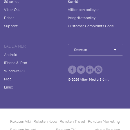
Säkerhet
Karriär
Viber Out
Villkor och policyer
Priser
Integritetspolicy
Support
Customer Complaints Code
LADDA NER
Svenska
Android
iPhone & iPad
Windows PC
Mac
©
2026
Viber Media S.à r.l.
Linux
Rakuten Viki
Rakuten Kobo
Rakuten Travel
Rakuten Marketing
Rakuten Insight
Rakuten TV
About Rakuten