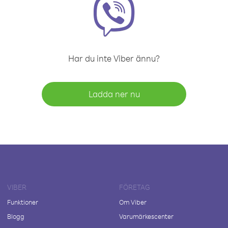
Har du inte Viber ännu?
Ladda ner nu
VIBER
FÖRETAG
Funktioner
Om Viber
Blogg
Varumärkescenter