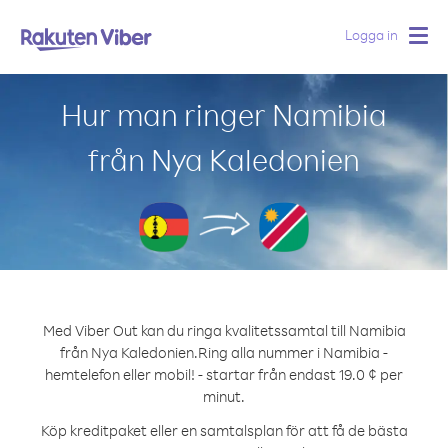
Logga in
Togg
navig
Hur man ringer Namibia
från Nya Kaledonien
Med Viber Out kan du ringa kvalitetssamtal till Namibia
från Nya Kaledonien.
Ring alla nummer i Namibia -
hemtelefon eller mobil! - startar från endast 19.0 ¢ per
minut.
Köp kreditpaket eller en samtalsplan för att få de bästa