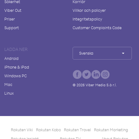
Säkerhet
Karriär
Viber Out
Villkor och policyer
Priser
Integritetspolicy
Support
Customer Complaints Code
LADDA NER
Svenska
Android
iPhone & iPad
Windows PC
Mac
©
2026
Viber Media S.à r.l.
Linux
Rakuten Viki
Rakuten Kobo
Rakuten Travel
Rakuten Marketing
Rakuten Insight
Rakuten TV
About Rakuten