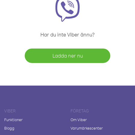
Har du inte Viber ännu?
Ladda ner nu
VIBER
FÖRETAG
Funktioner
Om Viber
Blogg
Varumärkescenter