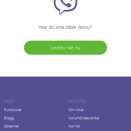
Har du inte Viber ännu?
Ladda ner nu
VIBER
FÖRETAG
Funktioner
Om Viber
Blogg
Varumärkescenter
Säkerhet
Karriär