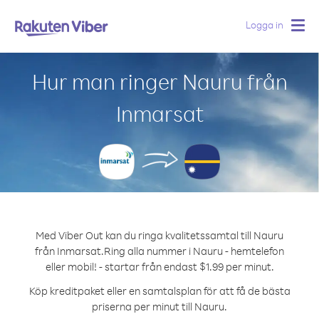
Logga in
Togg
navig
Hur man ringer Nauru från
Inmarsat
Med Viber Out kan du ringa kvalitetssamtal till Nauru
från Inmarsat.
Ring alla nummer i Nauru - hemtelefon
eller mobil! - startar från endast $1.99 per minut.
Köp kreditpaket eller en samtalsplan för att få de bästa
priserna per minut till Nauru.