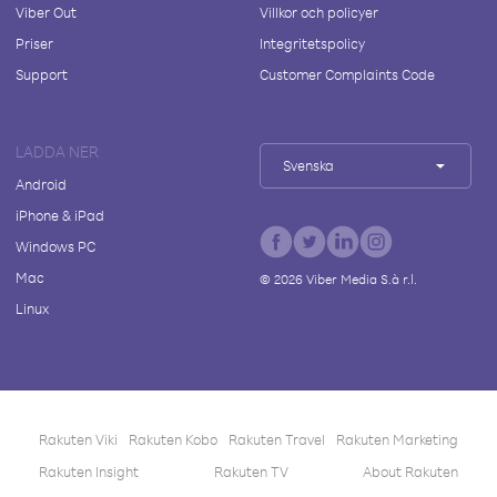
Viber Out
Villkor och policyer
Priser
Integritetspolicy
Support
Customer Complaints Code
LADDA NER
Svenska
Android
iPhone & iPad
Windows PC
Mac
©
2026
Viber Media S.à r.l.
Linux
Rakuten Viki
Rakuten Kobo
Rakuten Travel
Rakuten Marketing
Rakuten Insight
Rakuten TV
About Rakuten