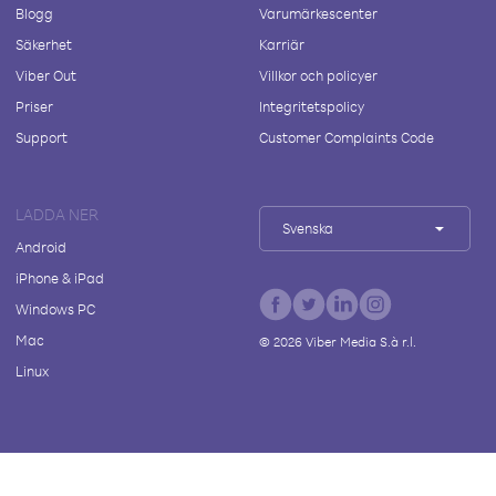
Blogg
Varumärkescenter
Säkerhet
Karriär
Viber Out
Villkor och policyer
Priser
Integritetspolicy
Support
Customer Complaints Code
LADDA NER
Svenska
Android
iPhone & iPad
Windows PC
Mac
©
2026
Viber Media S.à r.l.
Linux