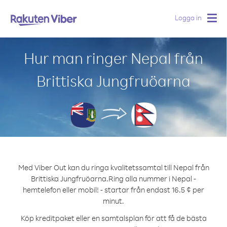
Logga in
Togg
navig
Hur man ringer Nepal från
Brittiska Jungfruöarna
Med Viber Out kan du ringa kvalitetssamtal till Nepal från
Brittiska Jungfruöarna.
Ring alla nummer i Nepal -
hemtelefon eller mobil! - startar från endast 16.5 ¢ per
minut.
Köp kreditpaket eller en samtalsplan för att få de bästa