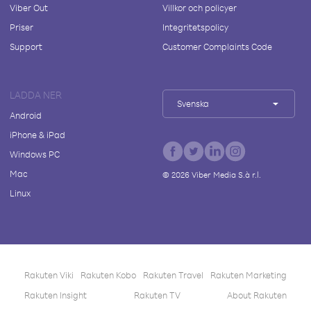
Viber Out
Villkor och policyer
Priser
Integritetspolicy
Support
Customer Complaints Code
LADDA NER
Svenska
Android
iPhone & iPad
Windows PC
Mac
©
2026
Viber Media S.à r.l.
Linux
Rakuten Viki
Rakuten Kobo
Rakuten Travel
Rakuten Marketing
Rakuten Insight
Rakuten TV
About Rakuten