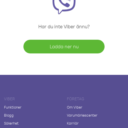
Har du inte Viber ännu?
Ladda ner nu
VIBER
FÖRETAG
Funktioner
Om Viber
Blogg
Varumärkescenter
Säkerhet
Karriär