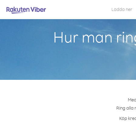
Ladda ner
Hur man rin
Med 
Ring alla 
Köp kred