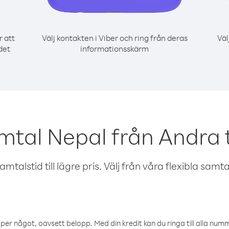
r att
Välj kontakten i Viber och ring från deras
Väl
det
informationsskärm
mtal Nepal från Andra 
talstid till lägre pris. Välj från våra flexibla samtals
öper något, oavsett belopp. Med din kredit kan du ringa till alla numme