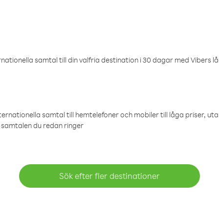
ationella samtal till din valfria destination i 30 dagar med Vibers lå
ternationella samtal till hemtelefoner och mobiler till låga priser, ut
samtalen du redan ringer
Sök efter fler destinationer