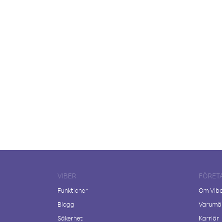
VIBER
FÖRET
Funktioner
Om Vib
Blogg
Varumär
Säkerhet
Karriär