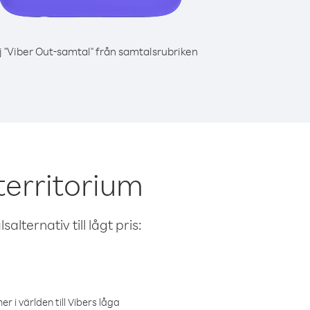
j "Viber Out-samtal" från samtalsrubriken
territorium
alternativ till lågt pris:
r i världen till Vibers låga