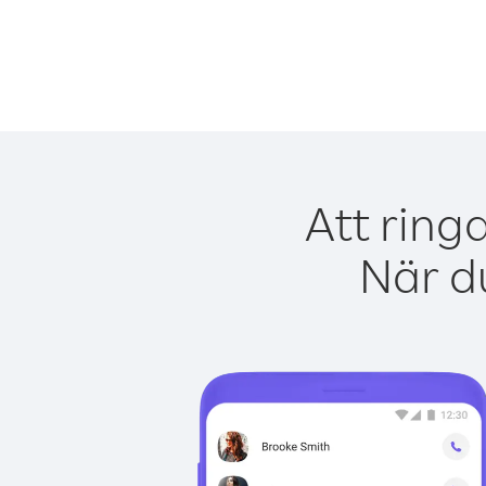
Att ring
När du