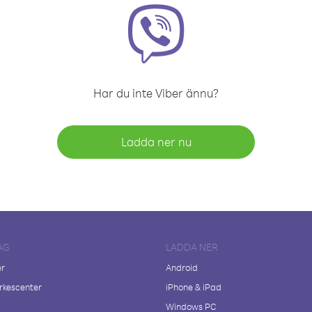
Har du inte Viber ännu?
Ladda ner nu
AG
LADDA NER
er
Android
kescenter
iPhone & iPad
Windows PC