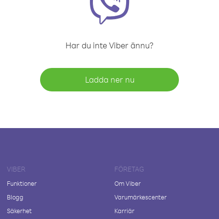
Har du inte Viber ännu?
Ladda ner nu
VIBER
FÖRETAG
Funktioner
Om Viber
Blogg
Varumärkescenter
Säkerhet
Karriär