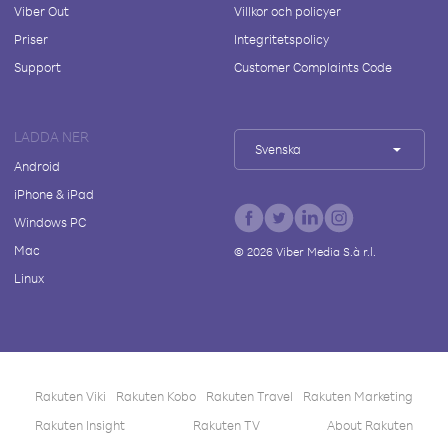
Viber Out
Villkor och policyer
Priser
Integritetspolicy
Support
Customer Complaints Code
LADDA NER
Svenska
Android
iPhone & iPad
Windows PC
Mac
©
2026
Viber Media S.à r.l.
Linux
Rakuten Viki
Rakuten Kobo
Rakuten Travel
Rakuten Marketing
Rakuten Insight
Rakuten TV
About Rakuten