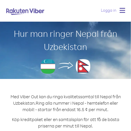
Logga in
Togg
navig
Hur man ringer Nepal från
Uzbekistan
Med Viber Out kan du ringa kvalitetssamtal till Nepal från
Uzbekistan.
Ring alla nummer i Nepal - hemtelefon eller
mobil! - startar från endast 16.5 ¢ per minut.
Köp kreditpaket eller en samtalsplan för att få de bästa
priserna per minut till Nepal.