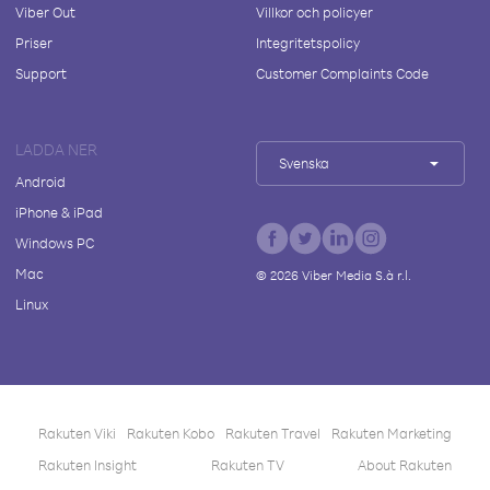
Viber Out
Villkor och policyer
Priser
Integritetspolicy
Support
Customer Complaints Code
LADDA NER
Svenska
Android
iPhone & iPad
Windows PC
Mac
©
2026
Viber Media S.à r.l.
Linux
Rakuten Viki
Rakuten Kobo
Rakuten Travel
Rakuten Marketing
Rakuten Insight
Rakuten TV
About Rakuten