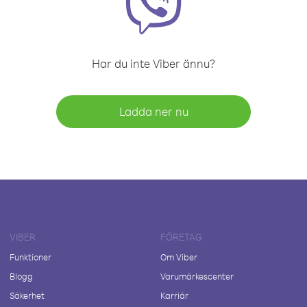
Har du inte Viber ännu?
Ladda ner nu
VIBER
FÖRETAG
Funktioner
Om Viber
Blogg
Varumärkescenter
Säkerhet
Karriär