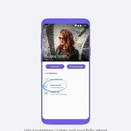
Välj kontakten i Viber och ring från deras