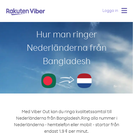
Logga in
Togg
navig
Hur man ringer
Nederländerna från
Bangladesh
Med Viber Out kan du ringa kvalitetssamtal till
Nederländerna från Bangladesh.
Ring alla nummer i
Nederländerna - hemtelefon eller mobil! - startar från
endast 1.9 ¢ per minut.