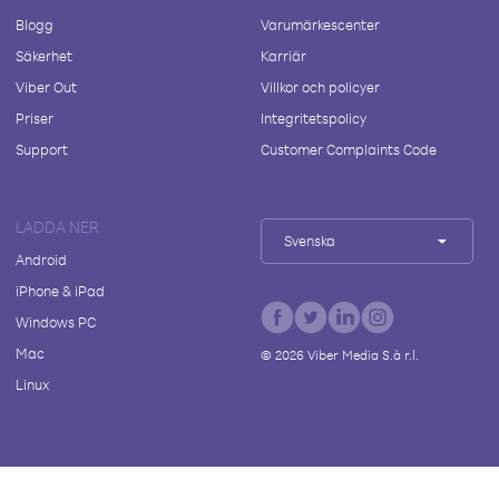
Blogg
Varumärkescenter
Säkerhet
Karriär
Viber Out
Villkor och policyer
Priser
Integritetspolicy
Support
Customer Complaints Code
LADDA NER
Svenska
Android
iPhone & iPad
Windows PC
Mac
©
2026
Viber Media S.à r.l.
Linux