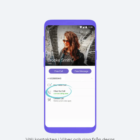
Välj kontakten i Viber och ring från deras