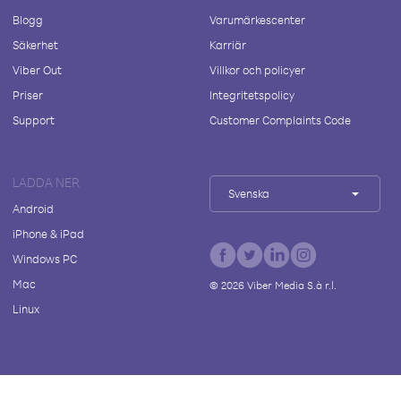
Blogg
Varumärkescenter
Säkerhet
Karriär
Viber Out
Villkor och policyer
Priser
Integritetspolicy
Support
Customer Complaints Code
LADDA NER
Svenska
Android
iPhone & iPad
Windows PC
Mac
©
2026
Viber Media S.à r.l.
Linux