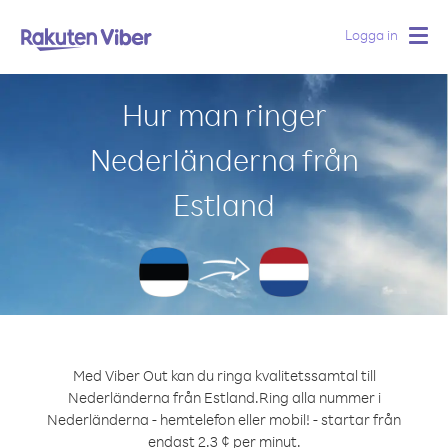
Logga in
Togg
navig
Hur man ringer
Nederländerna från
Estland
Med Viber Out kan du ringa kvalitetssamtal till
Nederländerna från Estland.
Ring alla nummer i
Nederländerna - hemtelefon eller mobil! - startar från
endast 2.3 ¢ per minut.