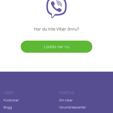
Har du inte Viber ännu?
Ladda ner nu
VIBER
FÖRETAG
Funktioner
Om Viber
Blogg
Varumärkescenter