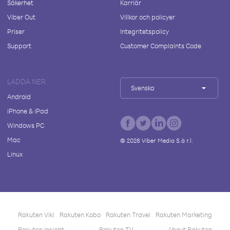
Säkerhet
Karriär
Viber Out
Villkor och policyer
Priser
Integritetspolicy
Support
Customer Complaints Code
LADDA NER
Svenska
Android
iPhone & iPad
Windows PC
Mac
©
2026
Viber Media S.à r.l.
Linux
Rakuten Viki
Rakuten Kobo
Rakuten Travel
Rakuten Marketing
Rakuten Insight
Rakuten TV
About Rakuten