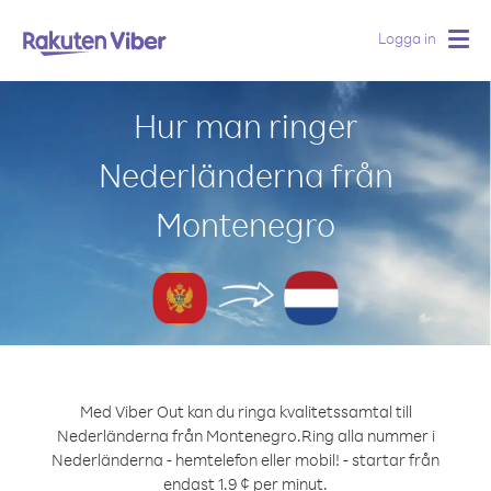
Logga in
Togg
navig
Hur man ringer
Nederländerna från
Montenegro
Med Viber Out kan du ringa kvalitetssamtal till
Nederländerna från Montenegro.
Ring alla nummer i
Nederländerna - hemtelefon eller mobil! - startar från
endast 1.9 ¢ per minut.