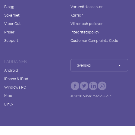
Blogg
Varumärkescenter
Säkerhet
Karriär
Viber Out
Villkor och policyer
Priser
Integritetspolicy
Support
Customer Complaints Code
LADDA NER
Svenska
Android
iPhone & iPad
Windows PC
Mac
©
2026
Viber Media S.à r.l.
Linux