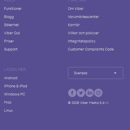
Funktioner
Om Viber
Blogg
Varumärkescenter
Säkerhet
Karriär
Viber Out
Villkor och policyer
Priser
Integritetspolicy
Support
Customer Complaints Code
LADDA NER
Svenska
Android
iPhone & iPad
Windows PC
Mac
©
2026
Viber Media S.à r.l.
Linux