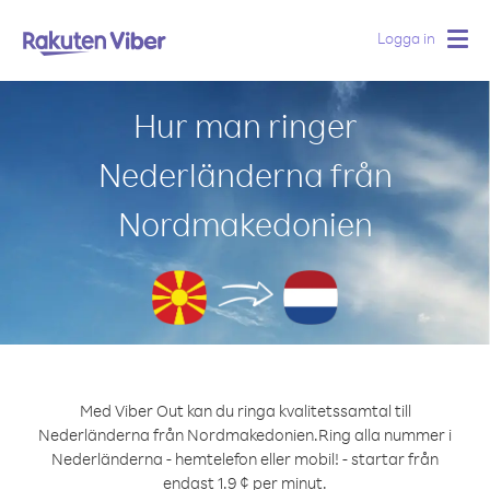
Logga in
Togg
navig
Hur man ringer
Nederländerna från
Nordmakedonien
Med Viber Out kan du ringa kvalitetssamtal till
Nederländerna från Nordmakedonien.
Ring alla nummer i
Nederländerna - hemtelefon eller mobil! - startar från
endast 1.9 ¢ per minut.