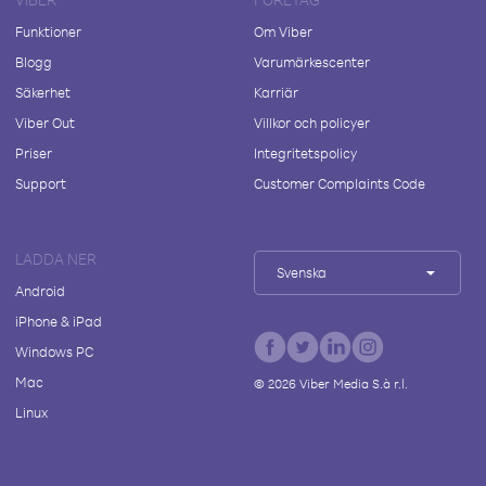
Funktioner
Om Viber
Blogg
Varumärkescenter
Säkerhet
Karriär
Viber Out
Villkor och policyer
Priser
Integritetspolicy
Support
Customer Complaints Code
LADDA NER
Svenska
Android
iPhone & iPad
Windows PC
Mac
©
2026
Viber Media S.à r.l.
Linux