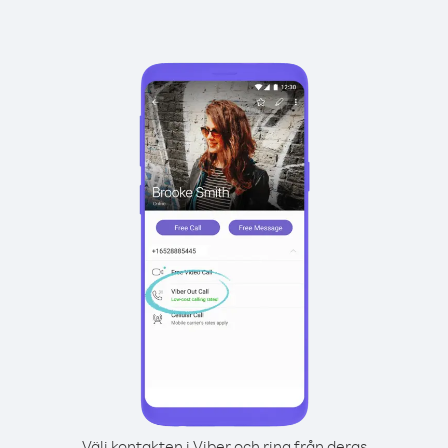
Välj kontakten i Viber och ring från deras