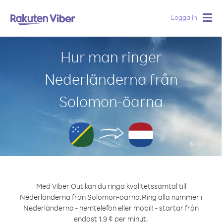
Logga in
Togg
navig
Hur man ringer
Nederländerna från
Solomon-öarna
Med Viber Out kan du ringa kvalitetssamtal till
Nederländerna från Solomon-öarna.
Ring alla nummer i
Nederländerna - hemtelefon eller mobil! - startar från
endast 1.9 ¢ per minut.