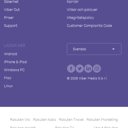
Säkerhet
Karriär
Viber Out
Villkor och policyer
Priser
Integritetspolicy
Support
Customer Complaints Code
LADDA NER
Svenska
Android
iPhone & iPad
Windows PC
Mac
©
2026
Viber Media S.à r.l.
Linux
Rakuten Viki
Rakuten Kobo
Rakuten Travel
Rakuten Marketing
Rakuten Insight
Rakuten TV
About Rakuten