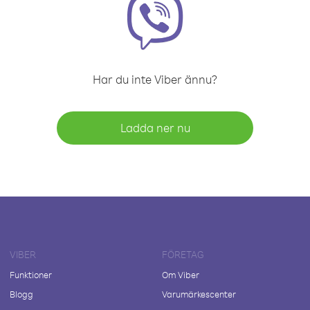
Har du inte Viber ännu?
Ladda ner nu
VIBER
FÖRETAG
Funktioner
Om Viber
Blogg
Varumärkescenter