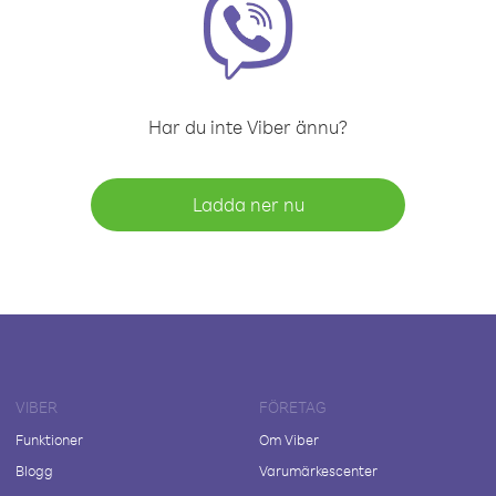
Har du inte Viber ännu?
Ladda ner nu
VIBER
FÖRETAG
Funktioner
Om Viber
Blogg
Varumärkescenter