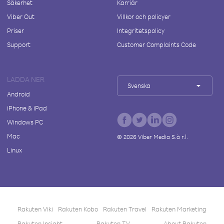
Säkerhet
Karriär
Viber Out
Villkor och policyer
Priser
Integritetspolicy
Support
Customer Complaints Code
LADDA NER
Svenska
Android
iPhone & iPad
Windows PC
Mac
©
2026
Viber Media S.à r.l.
Linux
Rakuten Viki
Rakuten Kobo
Rakuten Travel
Rakuten Marketing
Rakuten Insight
Rakuten TV
About Rakuten