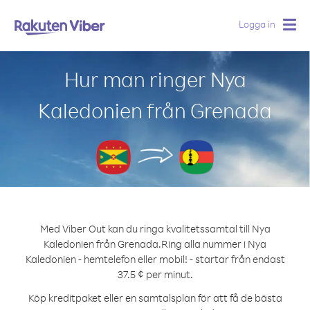
Logga in
Togg
navig
Hur man ringer Nya
Kaledonien från Grenada
Med Viber Out kan du ringa kvalitetssamtal till Nya
Kaledonien från Grenada.
Ring alla nummer i Nya
Kaledonien - hemtelefon eller mobil! - startar från endast
37.5 ¢ per minut.
Köp kreditpaket eller en samtalsplan för att få de bästa