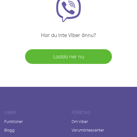
Har du inte Viber ännu?
Ladda ner nu
VIBER
FÖRETAG
Funktioner
Om Viber
Blogg
Varumärkescenter