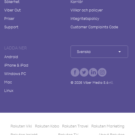
Säkerhet
Karriär
Viber Out
Villkor och policyer
Priser
Integritetspolicy
Support
Customer Complaints Code
LADDA NER
Svenska
Android
iPhone & iPad
Windows PC
Mac
©
2026
Viber Media S.à r.l.
Linux
Rakuten Viki
Rakuten Kobo
Rakuten Travel
Rakuten Marketing
Rakuten Insight
Rakuten TV
About Rakuten