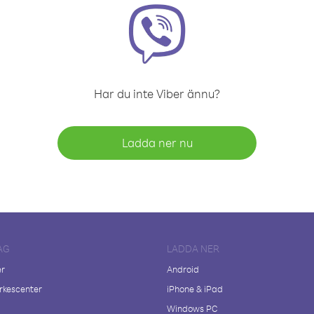
Har du inte Viber ännu?
Ladda ner nu
AG
LADDA NER
er
Android
kescenter
iPhone & iPad
Windows PC