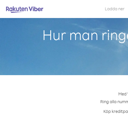
Ladda ner
Hur man ring
Med V
Ring alla numm
Köp kreditpak