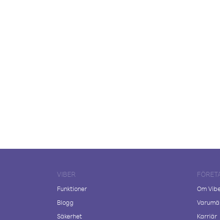
VIBER
FÖRET
Funktioner
Om Vib
Blogg
Varumär
Säkerhet
Karriär