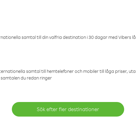
ationella samtal till din valfria destination i 30 dagar med Vibers lå
ternationella samtal till hemtelefoner och mobiler till låga priser, ut
samtalen du redan ringer
Sök efter fler destinationer